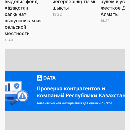
выделил фонд
иегерлерінің тізімі
рулем и уст
«Қазақстан
шықты
жесткое ДТ
халқына»
Алматы
15:22
выпускникам из
14:38
сельской
местности
11:40