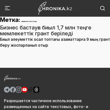
Метка:
әлеуметтік осал топтар
Бизнес бастауға биыл 1,7 млн теңге
мемлекеттік грант беріледі
Биыл әлеуметтік осал топтағы азаматтарға 9 мың грант
беру жоспарланып отыр
Разрешается частичное использование
размещенных на сайте текстовых, фото- и