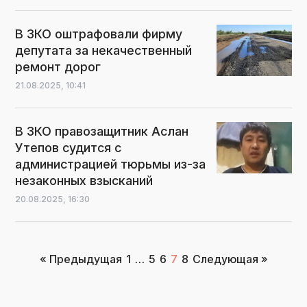
В ЗКО оштрафовали фирму
депутата за некачественный
ремонт дорог
21.08.2025,
10:41
В ЗКО правозащитник Аслан
Утепов судится с
администрацией тюрьмы из-за
незаконных взысканий
20.08.2025,
16:30
Пагинация
« Предыдущая
1
…
5
6
7
8
Следующая »
записей