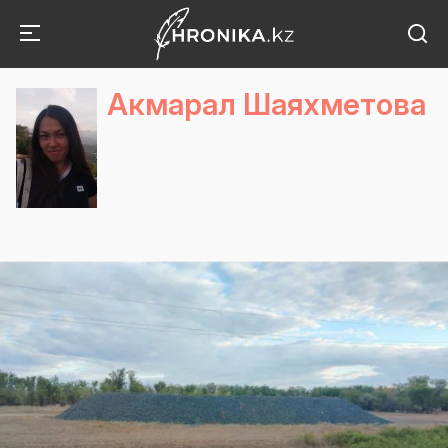
Акмарал Шаяхметова