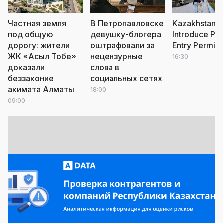
Частная земля
В Петропавловске
Kazakhstan t
под общую
девушку-блогера
Introduce Pai
дорогу: жители
оштрафовали за
Entry Permits
ЖК «Асыл Тобе»
нецензурные
16:30
доказали
слова в
беззаконие
социальных сетях
акимата Алматы
18:00
09:00