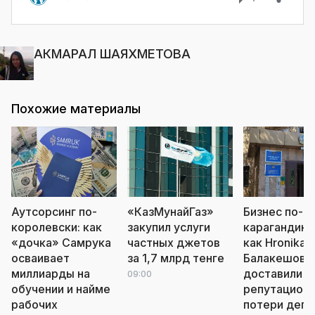
АКМАРАЛ ШАЯХМЕТОВА
Похожие материалы
Аутсорсинг по-
«КазМунайГаз»
Бизнес по-
королевски: как
закупил услуги
карагандинс
«дочка» Самрука
частных джетов
как Hronika.k
осваивает
за 1,7 млрд тенге
Балакешова
миллиарды на
доставили
09:00
обучении и найме
репутацион
рабочих
потери депу