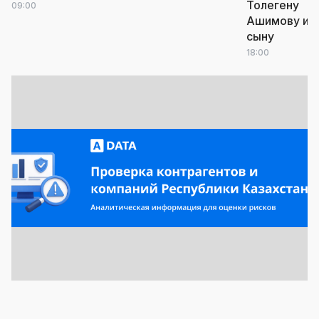
Толегену
09:00
Ашимову и е
сыну
18:00