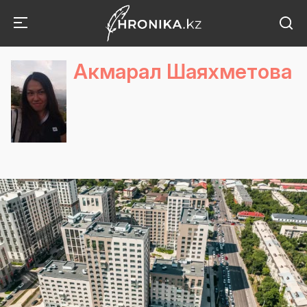
Акмарал Шаяхметова