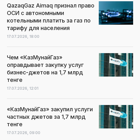
QazaqGaz Aimaq признал право
ОСИ с автономными
котельными платить за газ по
тарифу для населения
17.07.2026,
18:00
Чем «КазМунайГаз»
оправдывает закупку услуг
бизнес-джетов на 1,7 млрд
тенге
17.07.2026,
12:01
«КазМунайГаз» закупил услуги
частных джетов за 1,7 млрд
тенге
17.07.2026,
09:00