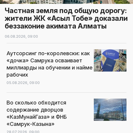
Частная земля под общую дорогу:
жители ЖК «Асыл Тобе» доказали
беззаконие акимата Алматы
06.08.2026,
09:00
Аутсорсинг по-королевски: как
«дочка» Самрука осваивает
миллиарды на обучении и найме
рабочих
05.08.2026,
09:00
Во сколько обходится
содержание дворцов
«КазМунайГаза» и ФНБ
«Самрук-Казына»
28.07.2026,
09:00