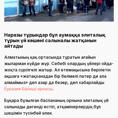
Наразы тұрғындар бұл аумаққа элиталық
тұрғын үй кешені салынғалы жатқанын
айтады
Алматының қақ ортасында тұратын ағайын
жыларман күйде жүр. Себебі олардың үйлері ойда-
жоқта сүрілгелі жатыр. Ал өтемақысына берілетін
ақшаға «жатақханадан бір бөлмелі пәтер де ала
алмаймыз» деп азар да безер, деп хабарлайды
Еуразия Бірінші арнасы
.
Бұқара бұзылған баспананың орнына элиталық үй
салынады дегенді естіп, атқамінерлердің бұл
шешімін түсінбей әлек.