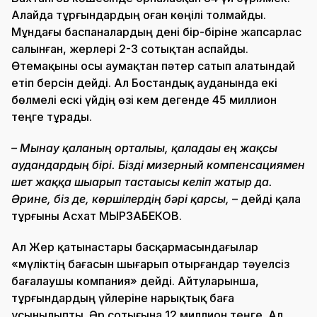
Алайда тұрғындардың оған көңілі толмайды.
Мұндағы баспаналардың дені бір-біріне жапсарлас
салынған, жерлері 2-3 сотықтан аспайды.
Өтемақыны осы аумақтан пәтер сатып алатындай
етіп берсін дейді. Ал Бостандық ауданында екі
бөлмелі ескі үйдің өзі кем дегенде 45 миллион
теңге тұрады.
– Мынау қаланың орталығы, қаладағы ең жақсы
аудандардың бірі. Бізді мизерный компенсациямен
шет жаққа шығарып тастағысы келіп жатыр да.
Әрине, біз де, көршілердің бәрі қарсы,
– дейді қала
тұрғыны Асхат МЫРЗАБЕКОВ.
Ал Жер қатынастары басқармасындағылар
«мүліктің бағасын шығарып отырғандар тәуелсіз
бағалаушы компания» дейді. Айтуларынша,
тұрғындардың үйлеріне нарықтық баға
ұсынылыпты. Әр сотығына 12 миллион теңге. Ал