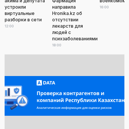
акима и депутата
Фармация
военкомом
л
устроили
направила
16:00
виртуальные
Hronika.kz об
разборки в сети
отсутствии
лекарств для
12:00
людей с
психзаболеваниями
18:00