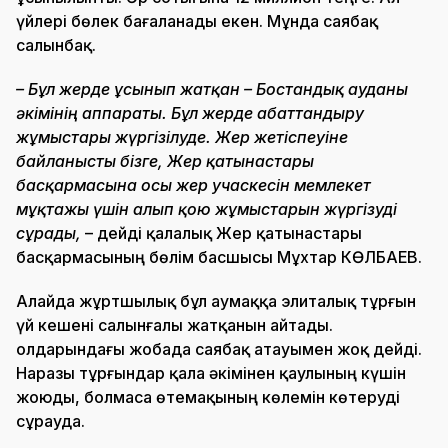
үйлері бөлек бағаланады екен. Мұнда саябақ
салынбақ.
– Бұл жерде ұсынып жатқан – Бостандық ауданы
әкімінің аппараты. Бұл жерде абаттандыру
жұмыстары жүргізілуде. Жер жетіспеуіне
байланысты бізге, Жер қатынастары
басқармасына осы жер учаскесін мемлекет
мұқтажы үшін алып қою жұмыстарын жүргізуді
сұрады,
– дейді қалалық Жер қатынастары
басқармасының бөлім басшысы Мұхтар КӨЛБАЕВ.
Алайда жұртшылық бұл аумаққа элиталық тұрғын
үй кешені салынғалы жатқанын айтады.
Қолдарындағы жобада саябақ атауымен жоқ дейді.
Наразы тұрғындар қала әкімінен қаулының күшін
жоюды, болмаса өтемақының көлемін көтеруді
сұрауда.