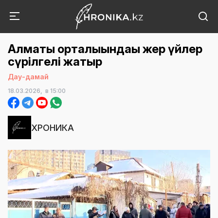
Алматы орталығындағы жер үйлер
сүрілгелі жатыр
Дау-дамай
18.03.2026,
в 15:00
ХРОНИКА