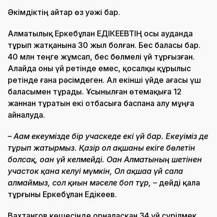
Әкімдіктің айтар өз уәжі бар.
Алматылық Еркебұлан ЕДІКЕЕВТІҢ осы ауданда
тұрып жатқанына 30 жыл болған. Бес баласы бар.
40 млн теңге жұмсап, бес бөлмелі үй тұрғызған.
Алайда оны үй ретінде емес, қосалқы құрылыс
ретінде ғана рәсімдеген. Ал екінші үйде ағасы үш
баласымен тұрады. Ұсынылған өтемақыға 12
жаннан тұратын екі отбасыға баспана алу мұңға
айналуда.
– Ағам екеумізде бір учаскеде екі үй бар. Екеуіміз де
тұрып жатырмыз. Қазір ол ақшаны екіге бөлетін
болсақ, оған үй келмейді. Оған Алматының шетінен
участок қана келуі мүмкін, Ол ақшаға үй сала
алмаймыз, сол қиын мәселе боп тұр,
– дейді қала
тұрғыны Еркебұлан Едікеев.
Вахтангов көшесінде орналасқан 34 үй сүрілмек.