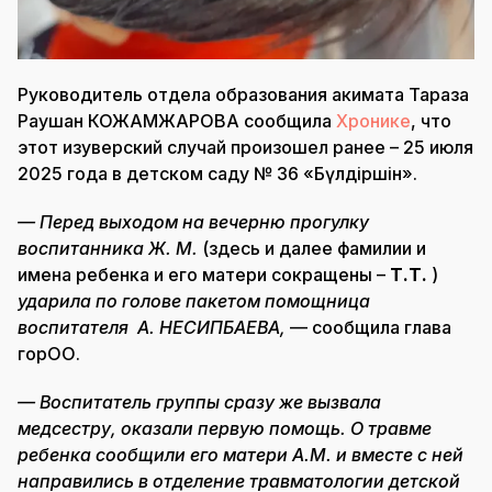
Руководитель отдела образования акимата Тараза
Раушан КОЖАМЖАРОВА сообщила
Хронике
, что
этот изуверский случай произошел ранее – 25 июля
2025 года в детском саду № 36 «Бүлдіршін».
— Перед выходом на вечерню прогулку
воспитанника Ж. М.
(здесь и далее фамилии и
имена ребенка и его матери сокращены –
Т.Т.
)
ударила по голове пакетом помощница
воспитателя А. НЕСИПБАЕВА,
— сообщила глава
горОО.
— Воспитатель группы сразу же вызвала
медсестру, оказали первую помощь. О травме
ребенка сообщили его матери А.М. и вместе с ней
направились в отделение травматологии детской