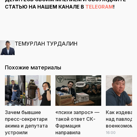
СТАТЬЮ НА НАШЕМ КАНАЛЕ В
TELEGRAM
!
ТЕМУРЛАН ТУРДАЛИН
Похожие материалы
Зачем бывшие
«психи запрос» —
Как издеваю
пресс-секретари
такой ответ СК-
над павлода
акима и депутата
Фармация
военкомом
л
устроили
направила
16:00