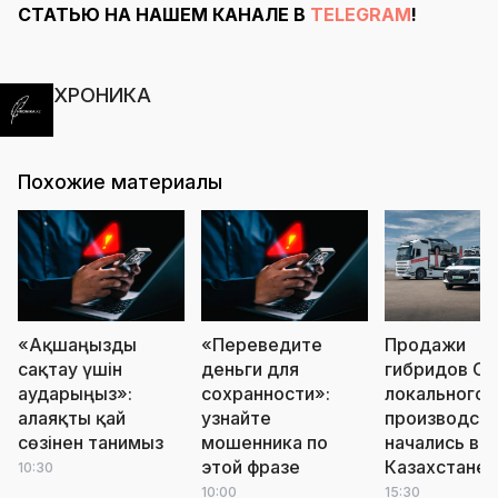
СТАТЬЮ НА НАШЕМ КАНАЛЕ В
TELEGRAM
!
ХРОНИКА
Похожие материалы
«Ақшаңызды
«Переведите
Продажи
сақтау үшін
деньги для
гибридов Ch
аударыңыз»:
сохранности»:
локального
алаяқты қай
узнайте
производст
сөзінен танимыз
мошенника по
начались в
этой фразе
Казахстане
10:30
10:00
15:30