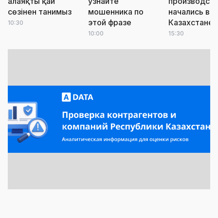
алаяқты қай
узнайте
производст
сөзінен танимыз
мошенника по
начались в
этой фразе
Казахстане
10:30
10:00
15:30