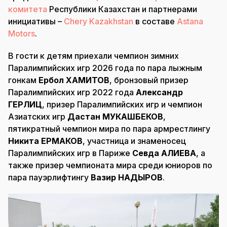
комитета
Республики Казахстан и партнерами
инициативы –
Chery Kazakhstan
в составе
Astana
Motors
.
В гости к детям приехали чемпион зимних
Паралимпийских игр 2026 года по пара лыжным
гонкам
Ербол ХАМИТОВ
, бронзовый призер
Паралимпийских игр 2022 года
Александр
ГЕРЛИЦ
, призер Паралимпийских игр и чемпион
Азиатских игр
Дастан МУКАШБЕКОВ
,
пятикратный чемпион мира по пара армрестлингу
Никита ЕРМАКОВ
, участница и знаменосец
Паралимпийских игр в Париже
Севда АЛИЕВА
, а
также призер чемпионата мира среди юниоров по
пара пауэрлифтингу
Вазир НАДЫРОВ
.