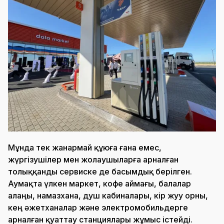
Мұнда тек жанармай құюға ғана емес,
жүргізушілер мен жолаушыларға арналған
толыққанды сервиске де басымдық берілген.
Аумақта үлкен маркет, кофе аймағы, балалар
алаңы, намазхана, душ кабиналары, кір жуу орны,
кең әжетханалар және электромобильдерге
арналған қуаттау станциялары жұмыс істейді.