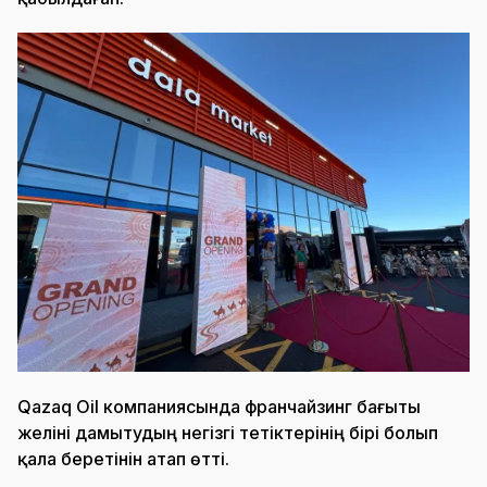
Qazaq Oil компаниясында франчайзинг бағыты
желіні дамытудың негізгі тетіктерінің бірі болып
қала беретінін атап өтті.