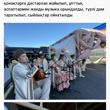
қонақтарға дастархан жайылып, ұлттық
аспаптармен жанды музыка орындалды, түрлі дәм
таратылып, сыйлықтар ойнатылды.