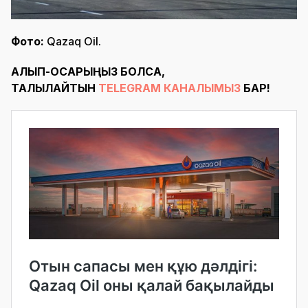
Фото:
Qazaq Oil.
АЛЫП-ҚОСАРЫҢЫЗ БОЛСА,
ТАЛҚЫЛАЙТЫН
TELEGRAM КАНАЛЫМЫЗ
БАР!