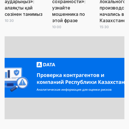
аударыңыз»:
сохранности»:
локального
алаяқты қай
узнайте
производст
сөзінен танимыз
мошенника по
начались в
этой фразе
Казахстане
10:30
10:00
15:30