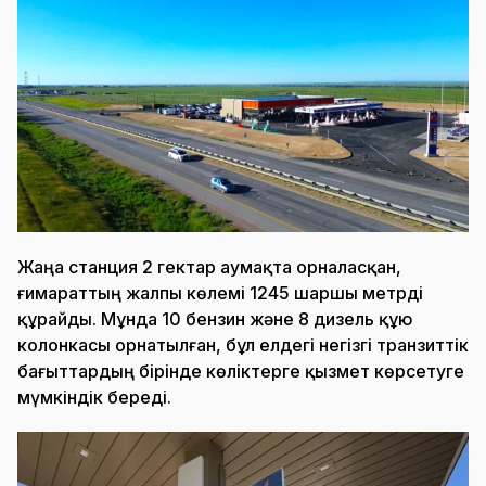
Жаңа станция 2 гектар аумақта орналасқан,
ғимараттың жалпы көлемі 1245 шаршы метрді
құрайды. Мұнда 10 бензин және 8 дизель құю
колонкасы орнатылған, бұл елдегі негізгі транзиттік
бағыттардың бірінде көліктерге қызмет көрсетуге
мүмкіндік береді.