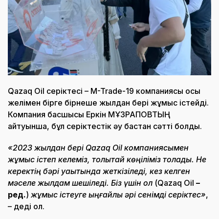
Qazaq Oil серіктесі – M-Trade-19 компаниясы осы
желімен бірге бірнеше жылдан бері жұмыс істейді.
Компания басшысы Еркін МҰЗРАПОВТЫҢ
айтуынша, бұл серіктестік әу бастан сәтті болды.
«2023 жылдан бері Qazaq Oil компаниясымен
жұмыс істеп келеміз, толықтай көңіліміз толады. Не
керектің бәрі уақытында жеткізіледі, кез келген
мәселе жылдам шешіледі. Біз үшін ол
(Qazaq Oil
–
ред
.
)
жұмыс істеуге ыңғайлы әрі сенімді серіктес»
,
– деді ол.