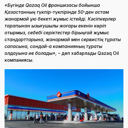
«Бүгінде Qazaq Oil франшизасы бойынша
Қазақстанның түкпір-түкпірінде 50-ден астам
жанармай құю бекеті жұмыс істейді. Кәсіпкерлер
тарапынан қызығушылық жоғары екенін көріп
отырмыз, себебі серіктестер бірыңғай жұмыс
стандарттарына, жанармай мен сервистің тұрақты
сапасына, сондай-ақ компанияның тұрақты
қолдауына ие болады»,
– деп хабарлады Qazaq Oil
компаниясы.