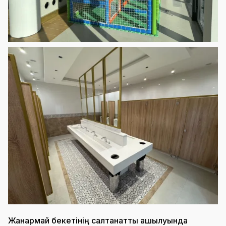
Жанармай бекетінің салтанатты ашылуында