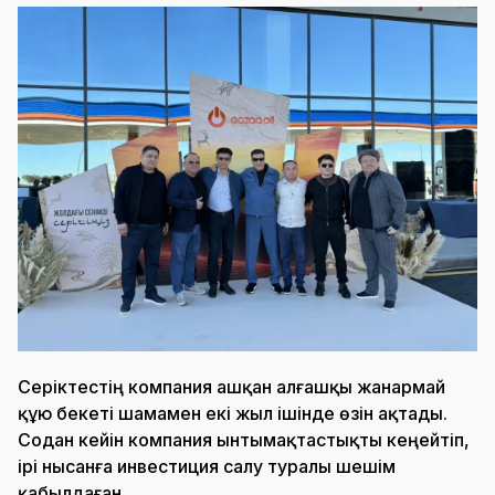
Серіктестің компания ашқан алғашқы жанармай
құю бекеті шамамен екі жыл ішінде өзін ақтады.
Содан кейін компания ынтымақтастықты кеңейтіп,
ірі нысанға инвестиция салу туралы шешім
қабылдаған.