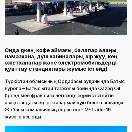
Онда дүкен, кофе аймағы, балалар алаңы,
намазхана, душ кабиналары, кір жуу, кең
әжетханалар және электромобильдерді
қуаттау станциялары жұмыс істейді
Түркістан облысының Ордабасы ауданында Батыс
Еуропа – Батыс Қытай тасжолы бойында Qazaq Oil
брендімен франшиза негізінде жұмыс істейтін
Қазақстандағы ең ірі жанармай құю бекеті ашылды.
Жобаны компанияның серіктесі – M-Trade-19
жүзеге асырды.