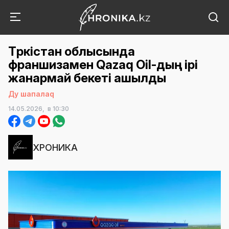
Түркістан облысында
франшизамен Qazaq Oil-дың ірі
жанармай бекеті ашылды
Ду шапалаq
14.05.2026,
в 10:30
ХРОНИКА