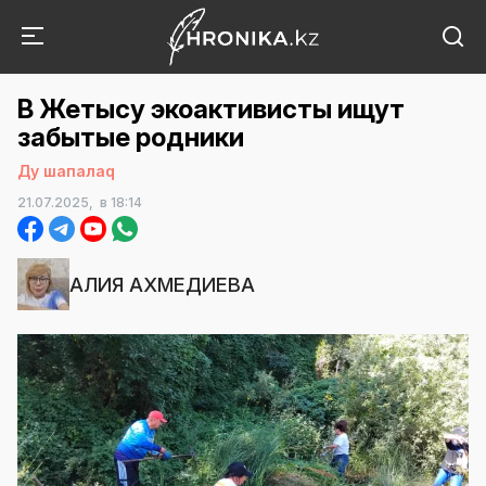
В Жетысу экоактивисты ищут
забытые родники
Ду шапалаq
21.07.2025,
в 18:14
АЛИЯ АХМЕДИЕВА