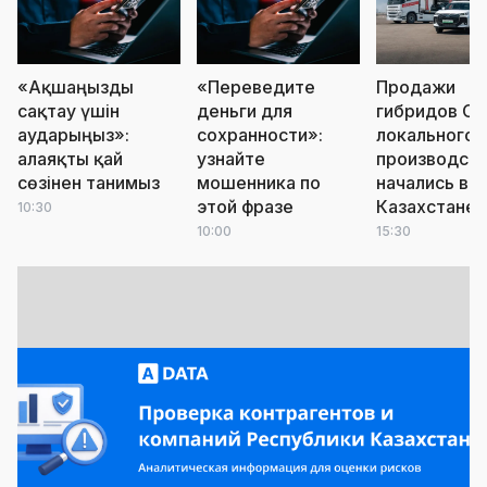
«Ақшаңызды
«Переведите
Продажи
сақтау үшін
деньги для
гибридов Ch
аударыңыз»:
сохранности»:
локального
алаяқты қай
узнайте
производст
сөзінен танимыз
мошенника по
начались в
этой фразе
Казахстане
10:30
10:00
15:30