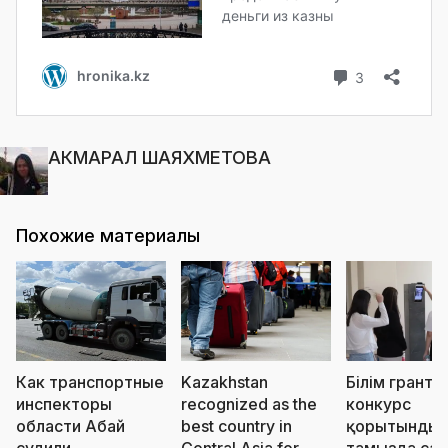
АКМАРАЛ ШАЯХМЕТОВА
Похожие материалы
Как транспортные
Kazakhstan
Білім грантт
инспекторы
recognized as the
конкурс
области Абай
best country in
қорытындыс