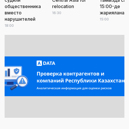
судили
Central Asia for
тамызда сағ
общественника
relocation
15:00-де
вместо
жарияланад
16:30
нарушителей
15:00
18:00