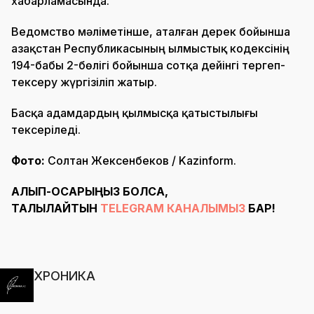
хабарламасында.
Ведомство мәліметінше, аталған дерек бойынша
Қазақстан Республикасының Қылмыстық кодексінің
194-бабы 2-бөлігі бойынша сотқа дейінгі тергеп-
тексеру жүргізіліп жатыр.
Басқа адамдардың қылмысқа қатыстылығы
тексеріледі.
Фото:
Солтан Жексенбеков / Kazinform.
АЛЫП-ҚОСАРЫҢЫЗ БОЛСА,
ТАЛҚЫЛАЙТЫН
TELEGRAM КАНАЛЫМЫЗ
БАР!
ХРОНИКА