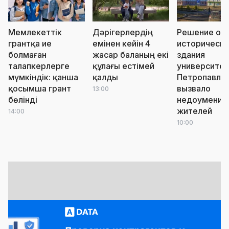
Мемлекеттік
Дәрігерлердің
Решение о с
грантқа ие
емінен кейін 4
историческо
болмаған
жасар баланың екі
здания
талапкерлерге
құлағы естімей
университет
мүмкіндік: қанша
қалды
Петропавло
қосымша грант
вызвало
13:00
бөлінді
недоумение
жителей
14:00
10:00