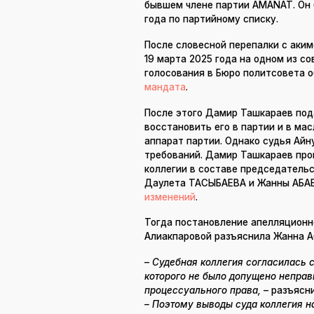
бывшем члене партии AMANAT. Он б
года по партийному списку.
После словесной перепалки с ак
19 марта 2025 года на одном из со
голосования в Бюро политсовета 
мандата
.
После этого Дамир Ташкараев пода
восстановить его в партии и в ма
аппарат партии. Однако судья А
требований. Дамир Ташкараев прои
коллегии в составе председатель
Даулета ТАСЫБАЕВА и Жанны АБА
изменений
.
Тогда постановление апелляционн
Алиакпаровой разъяснила Жанна А
–
Судебная коллегия согласилась 
которого не было допущено непра
процессуального права,
– разъясни
– Поэтому выводы суда коллегия н