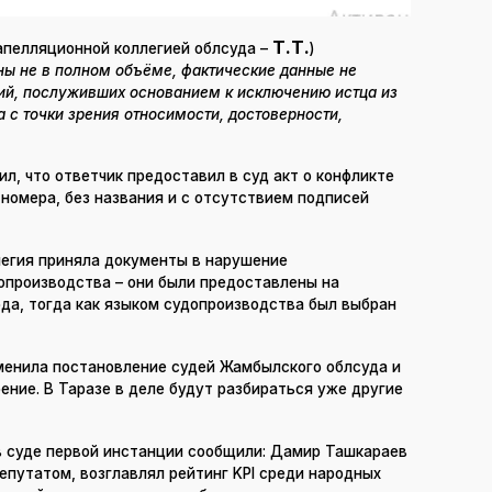
Т.Т.
апелляционной коллегией облсуда –
)
ны не в полном объёме, фактические данные не
ий, послуживших основанием к исключению истца из
 с точки зрения относимости, достоверности,
ил, что ответчик предоставил в суд акт о конфликте
 номера, без названия и с отсутствием подписей
легия приняла документы в нарушение
опроизводства – они были предоставлены на
да, тогда как языком судопроизводства был выбран
тменила постановление судей Жамбылского облсуда и
ение. В Таразе в деле будут разбираться уже другие
в суде первой инстанции сообщили: Дамир Ташкараев
депутатом, возглавлял рейтинг KPI среди народных