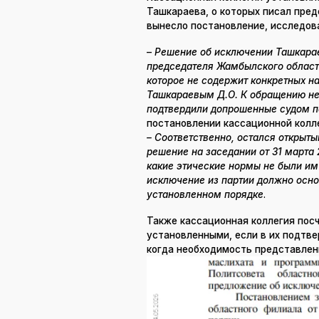
Ташкараева, о которых писал пред
вынесло постановление, исследов
–
Решение об исключении Ташкарае
председателя Жамбылского областн
которое не содержит конкретных н
Ташкараевым Д.О. К обращению не 
подтвердили допрошенные судом п
постановлении кассационной колле
– Соответственно, остался открыт
решение на заседании от 31 марта 
какие этические нормы не были им 
исключение из партии должно осн
установленном порядке
.
Также кассационная коллегия посч
установленными, если в их подтв
когда необходимость представлени