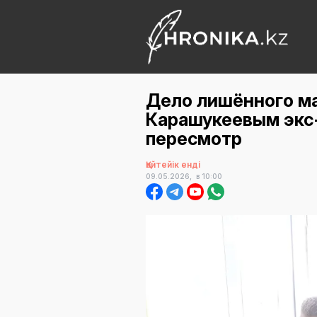
Дело лишённого ма
Карашукеевым экс-
пересмотр
Қайтейік енді
09.05.2026,
в 10:00