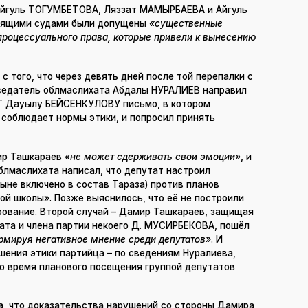
 Айгуль ТОГУМБЕТОВА, Ляззат МАМЫРБАЕВА и Айгуль
тоящими судами были допущены
«существенные
процессуального права, которые привели к вынесению
 с того, что через девять дней после той перепалки с
дседатель облмаслихата Абдалы НУРАЛИЕВ направил
 Дауылу БЕЙСЕНКУЛОВУ письмо, в котором
 соблюдает нормы этики, и попросил принять
мир Ташкараев
«не может сдерживать свои эмоции»
, и
облмаслихата написал, что депутат настроил
ыне включено в состав Тараза) против планов
й школы». Позже выяснилось, что её не построили
ирование. Второй случай – Дамир Ташкараев, защищая
ата и члена партии некоего Д. МУСИРБЕКОВА, пошёл
рмируя негативное мнение среди депутатов»
. И
шения этики партийца – по сведениям Нуралиева,
во время планового посещения группой депутатов
а, что доказательства нарушений со стороны Дамира