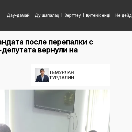
Дау-дамай
Ду шапалаq
Зерттеу
Қайтейік енді
Не дейд
ндата после перепалки с
депутата вернули на
ТЕМУРЛАН
ТУРДАЛИН