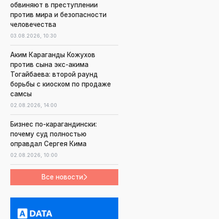
обвиняют в преступлении
против мира и безопасности
человечества
03.08.2026,
10:30
Аким Караганды Кожухов
против сына экс-акима
Тогайбаева: второй раунд
борьбы с киоском по продаже
самсы
02.08.2026,
14:00
Бизнес по-карагандински:
почему суд полностью
оправдал Сергея Кима
02.08.2026,
10:00
Все новости