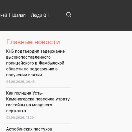
і-ей
Шалап
Люди Q
Главные новости
КНБ подтвердил задержание
высокопоставленного
полицейского в Жамбылской
области по подозрению в
получении взятки
04.08.2026,
20:46
Как полиция Усть-
Каменогорска повесила утрату
гостайны на младшего
сержанта
03.08.2026,
13:30
Актюбинских пастухов