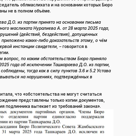
седатель облмаслихата и на основании которых Бюро
аны не в полном объёме.
ва Д.О. из партии принято на основании письма
ого маслихата Нуралиева А. от 28 марта 2025 года,
арушений (действий, бездействия), допущенных
приложено каких-либо доказательств этому, о чём
ервой инстанции свидетели,
– говорится в
гии.
ым вопрос, по каким обстоятельствам Бюро приняло
2025 года об исключении Ташкараева Д.О. из партии,
соблюдены, тогда как в силу пунктов 3.6 и 5.2 Устава
овываться на нарушениях, подтверждённых в
итала, что «обстоятельства не могут считаться
ерждение представлены только копии документов,
я подлинника вытекает из требований закона».