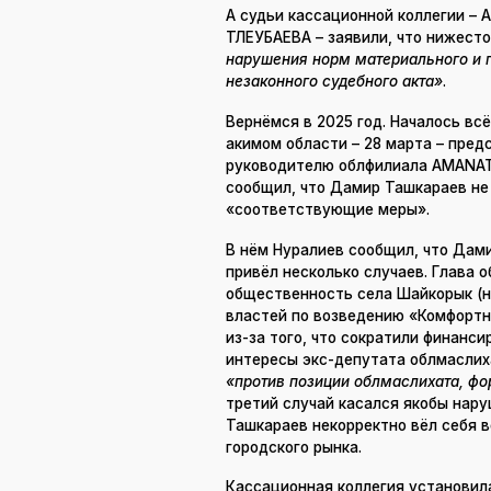
А судьи кассационной коллегии –
ТЛЕУБАЕВА – заявили, что нижес
нарушения норм материального и 
незаконного судебного акта»
.
Вернёмся в 2025 год. Началось всё
акимом области – 28 марта – пре
руководителю облфилиала AMANAT
сообщил, что Дамир Ташкараев не
«соответствующие меры».
В нём Нуралиев сообщил, что Да
привёл несколько случаев. Глава 
общественность села Шайкорык (н
властей по возведению «Комфортно
из-за того, что сократили финанс
интересы экс-депутата облмаслих
«против позиции облмаслихата, фо
третий случай касался якобы нару
Ташкараев некорректно вёл себя 
городского рынка.
Кассационная коллегия установил