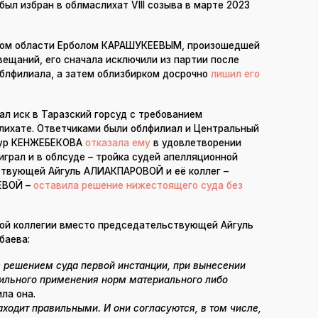
ыл избран в облмаслихат VIII созыва в марте 2023
имом области Ерболом КАРАШУКЕЕВЫМ, произошедшей
вещаний, его сначала исключили из партии после
облфилиала, а затем облизбирком досрочно
лишил его
л иск в Таразский горсуд с требованием
слихате. Ответчиками были облфилиал и Центральный
йнур КЕНЖЕБЕКОВА
отказала ему
в удовлетворении
грал и в облсуде – тройка судей апелляционной
ствующей Айгуль АЛИАКПАРОВОЙ и её коллег –
ЕВОЙ –
оставила решение нижестоящего суда без
ой коллегии вместо председательствующей Айгуль
баева:
с решением суда первой инстанции, при вынесении
вильного применения норм материального либо
ла она.
аходит правильными. И они согласуются, в том числе,