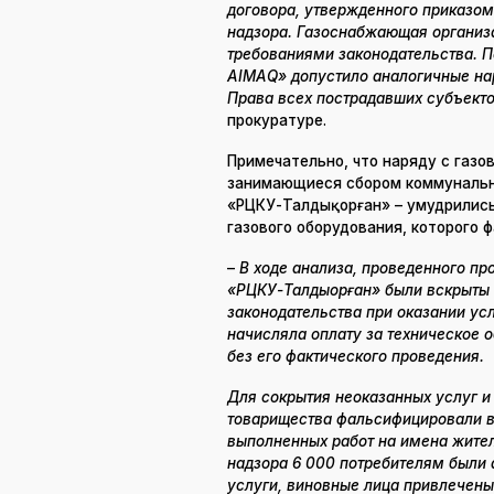
договора, утвержденного приказом
надзора. Газоснабжающая организа
требованиями законодательства. 
AIMAQ» допустило аналогичные на
Права всех пострадавших субъект
прокуратуре.
Примечательно, что наряду с газо
занимающиеся сбором коммунальны
«РЦКУ-Талдықорған» – умудрились
газового оборудования, которого ф
–
В ходе анализа, проведенного пр
«РЦКУ-Талдықорған» были вскрыты
законодательства при оказании ус
начисляла оплату за техническое 
без его фактического проведения.
Для сокрытия неоказанных услуг и
товарищества фальсифицировали 
выполненных работ на имена жител
надзора 6 000 потребителям были 
услуги, виновные лица привлечены