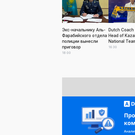
Экс-начальнику Аль-
Dutch Coach 
Фарабийского отдела
Head of Kaza
полиции вынесли
National Tea
приговор
16:30
18:00