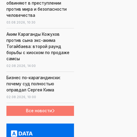
обвиняют в преступлении
против мира и безопасности
человечества
03.08.2026,
10:30
Аким Караганды Кожухов
против сына экс-акима
Тогайбаева: второй раунд
борьбы с киоском по продаже
самсы
02.08.2026,
14:00
Бизнес по-карагандински:
почему суд полностью
оправдал Сергея Кима
02.08.2026,
10:00
Все новости