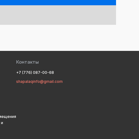
Контакты
+7 (776) 087-00-68
shapalaqinfo@gmail.com
змещения
 и