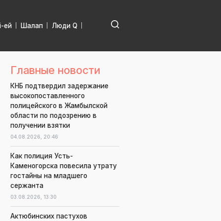
і-ей
Шалап
Люди Q
Главные новости
КНБ подтвердил задержание
высокопоставленного
полицейского в Жамбылской
области по подозрению в
получении взятки
04.08.2026,
20:46
Как полиция Усть-
Каменогорска повесила утрату
гостайны на младшего
сержанта
03.08.2026,
13:30
Актюбинских пастухов