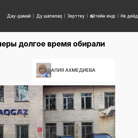
Дау-дамай
Ду шапалаq
Зерттеу
Қайтейік енді
Не дейд
тнеры долгое время обирали
АЛИЯ АХМЕДИЕВА