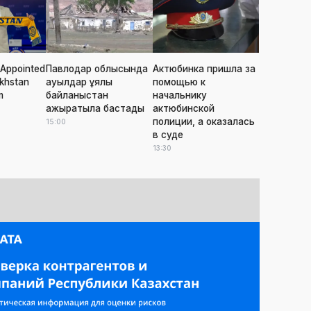
Appointed
Павлодар облысында
Актюбинка пришла за
khstan
ауылдар ұялы
помощью к
m
байланыстан
начальнику
ажыратыла бастады
актюбинской
полиции, а оказалась
15:00
в суде
13:30