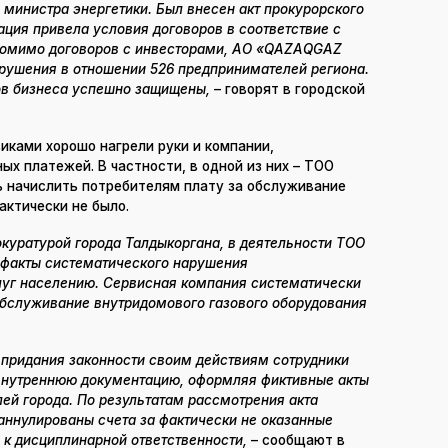
 министра энергетики. Был внесен акт прокурорского
ция привела условия договоров в соответствие с
Помимо договоров с инвесторами, АО «QAZAQGAZ
рушения в отношении 526 предпринимателей региона.
ов бизнеса успешно защищены,
– говорят в городской
виками хорошо нагрели руки и компании,
х платежей. В частности, в одной из них – ТОО
 начислить потребителям плату за обслуживание
актически не было.
окуратурой города Талдыкоргана, в деятельности ТОО
 факты систематического нарушения
луг населению. Сервисная компания систематически
обслуживание внутридомового газового оборудования
 придания законности своим действиям сотрудники
внутреннюю документацию, оформляя фиктивные акты
ей города. По результатам рассмотрения акта
аннулированы счета за фактически не оказанные
 к дисциплинарной ответственности,
– сообщают в