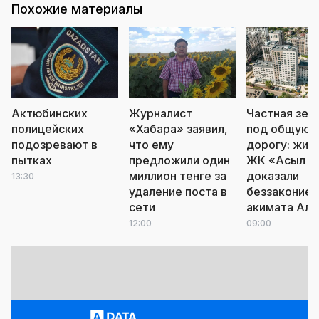
Похожие материалы
Актюбинских
Журналист
Частная зем
полицейских
«Хабара» заявил,
под общую
подозревают в
что ему
дорогу: жит
пытках
предложили один
ЖК «Асыл Т
миллион тенге за
доказали
13:30
удаление поста в
беззаконие
сети
акимата Ал
12:00
09:00