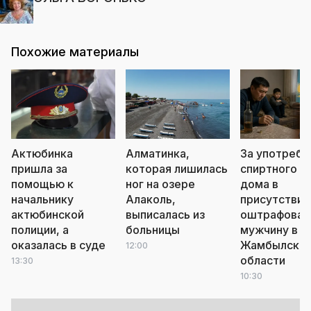
Похожие материалы
Актюбинка
Алматинка,
За употребл
пришла за
которая лишилась
спиртного у
помощью к
ног на озере
дома в
начальнику
Алаколь,
присутствии
актюбинской
выписалась из
оштрафовал
полиции, а
больницы
мужчину в
оказалась в суде
Жамбылско
12:00
области
13:30
10:30