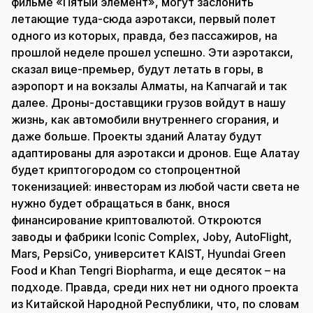
фильме «Пятый элемент», могут заслонить
летающие туда-сюда аэротакси, первый полет
одного из которых, правда, без пассажиров, на
прошлой неделе прошел успешно. Эти аэротакси,
сказал вице-премьер, будут летать в горы, в
аэропорт и на вокзалы Алматы, на Капчагай и так
далее. Дроны-доставщики грузов войдут в нашу
жизнь, как автомобили внутреннего сгорания, и
даже больше. Проекты зданий Алатау будут
адаптированы для аэротакси и дронов. Еще Алатау
будет криптогородом со стопроцентной
токенизацией: инвесторам из любой части света не
нужно будет обращаться в банк, внося
финансирование криптовалютой. Откроются
заводы и фабрики Iconic Complex, Joby, AutoFlight,
Mars, PepsiCo, университет KAIST, Hyundai Green
Food и Khan Tengri Biopharma, и еще десяток – на
подходе. Правда, среди них нет ни одного проекта
из Китайской Народной Республики, что, по словам