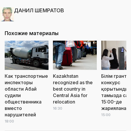
ДАНИЛ ШЕМРАТОВ
Похожие материалы
Как транспортные
Kazakhstan
Білім грантт
инспекторы
recognized as the
конкурс
области Абай
best country in
қорытындыс
судили
Central Asia for
тамызда сағ
общественника
relocation
15:00-де
вместо
жарияланад
16:30
нарушителей
15:00
18:00