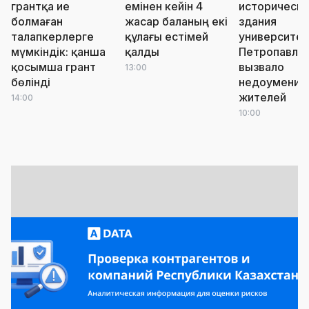
грантқа ие
емінен кейін 4
историческо
болмаған
жасар баланың екі
здания
талапкерлерге
құлағы естімей
университет
мүмкіндік: қанша
қалды
Петропавло
қосымша грант
вызвало
13:00
бөлінді
недоумение
жителей
14:00
10:00