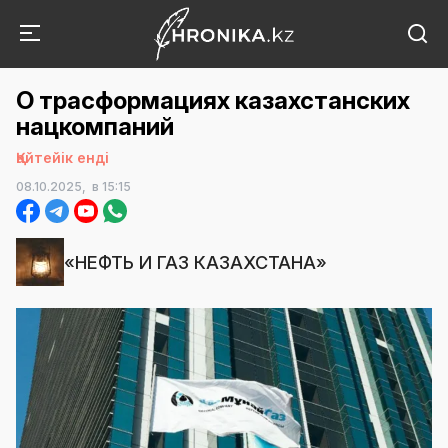
О трасформациях казахстанских
нацкомпаний
Қайтейік енді
08.10.2025,
в 15:15
«НЕФТЬ И ГАЗ КАЗАХСТАНА»