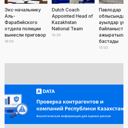
Экс-начальнику
Dutch Coach
Павлодар
Аль-
Appointed Head of
облысында
Фарабийского
Kazakhstan
ауылдар ұя
отдела полиции
National Team
байланыста
вынесли приговор
ажыратыла
16:30
бастады
18:00
15:00