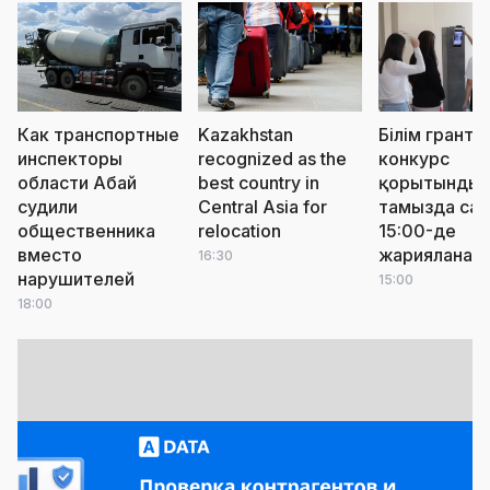
Как транспортные
Kazakhstan
Білім грантт
инспекторы
recognized as the
конкурс
области Абай
best country in
қорытындыс
судили
Central Asia for
тамызда сағ
общественника
relocation
15:00-де
вместо
жарияланад
16:30
нарушителей
15:00
18:00