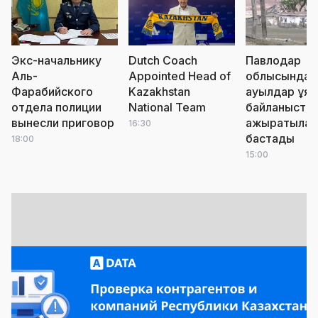
Экс-начальнику
Dutch Coach
Павлодар
Аль-
Appointed Head of
облысында
Фарабийского
Kazakhstan
ауылдар ұя
отдела полиции
National Team
байланыста
вынесли приговор
ажыратыла
16:30
бастады
18:00
15:00