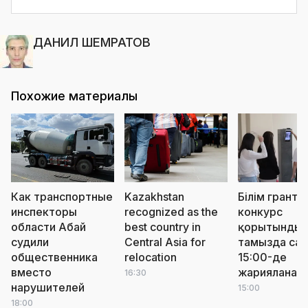
ДАНИЛ ШЕМРАТОВ
Похожие материалы
Как транспортные
Kazakhstan
Білім грантт
инспекторы
recognized as the
конкурс
области Абай
best country in
қорытындыс
судили
Central Asia for
тамызда сағ
общественника
relocation
15:00-де
вместо
жарияланад
16:30
нарушителей
15:00
18:00