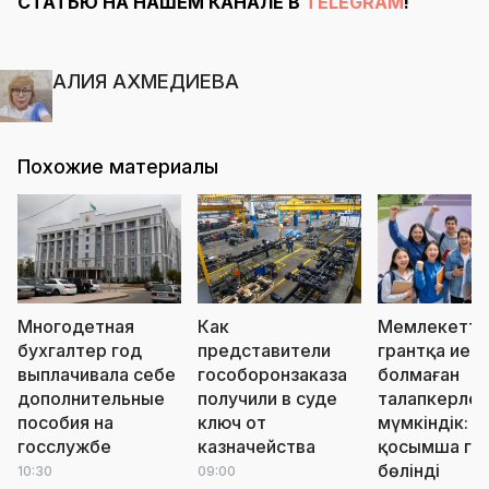
СТАТЬЮ НА НАШЕМ КАНАЛЕ В
TELEGRAM
!
АЛИЯ АХМЕДИЕВА
Похожие материалы
Многодетная
Как
Мемлекетті
бухгалтер год
представители
грантқа ие
выплачивала себе
гособоронзаказа
болмаған
дополнительные
получили в суде
талапкерлер
пособия на
ключ от
мүмкіндік: 
госслужбе
казначейства
қосымша гр
бөлінді
10:30
09:00