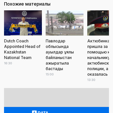
Похожие материалы
Dutch Coach
Павлодар
Актюбинка
Appointed Head of
облысында
пришла за
Kazakhstan
ауылдар ұялы
помощью к
National Team
байланыстан
начальнику
ажыратыла
актюбинско
16:30
бастады
полиции, а
оказалась в 
15:00
13:30