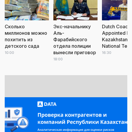
Сколько
Экс-начальнику
Dutch Coach
миллионов можно
Аль-
Appointed He
похитить из
Фарабийского
Kazakhstan
детского сада
отдела полиции
National Tea
вынесли приговор
10:00
16:30
18:00