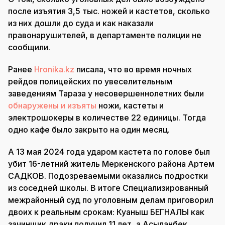
после изъятия 3,5 тыс. ножей и кастетов, сколько
из них дошли до суда и как наказали
правонарушителей, в департаменте полиции не
сообщили.
Ранее
Hronika.kz
писала, что во время ночных
рейдов полицейских по увеселительным
заведениям Тараза у несовершеннолетних были
обнаружены и изъяты
ножи, кастеты и
электрошокеры в количестве 22 единицы. Тогда
одно кафе было закрыто на один месяц.
А 13 мая 2024 года ударом кастета по голове был
убит 16-летний житель Меркенского района Артем
САДКОВ. Подозреваемыми оказались подростки
из соседней школы. В итоге Специализированный
межрайонный суд по уголовным делам приговорил
двоих к реальным срокам: Куаныш БЕГНАЛЫ как
зачинщик драки получил 11 лет, а Асыланбек