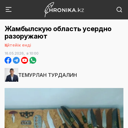
Жамбылскую область усердно
разоружают
Қайтейік енді
16.05.2026,
в 10:00
ТЕМУРЛАН ТУРДАЛИН