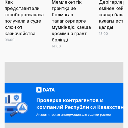
Как
Мемлекеттік
Дәрігерлерд
представители
грантқа ие
емінен кейін
гособоронзаказа
болмаған
жасар балан
получили в суде
талапкерлерге
құлағы есті
ключ от
мүмкіндік: қанша
қалды
казначейства
қосымша грант
13:00
бөлінді
09:00
14:00