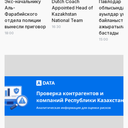
Экс-начальнику
Dutch Coach
Павлодар
Аль-
Appointed Head of
облысында
Фарабийского
Kazakhstan
ауылдар ұя
отдела полиции
National Team
байланыста
вынесли приговор
ажыратыла
16:30
бастады
18:00
15:00