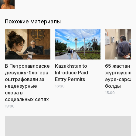
Похожие материалы
В Петропавловске
Kazakhstan to
65 жастан а
девушку-блогера
Introduce Paid
жүргізушіле
оштрафовали за
Entry Permits
әуре-сарсаң
нецензурные
болды
16:30
слова в
15:00
социальных сетях
18:00