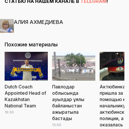
СТАТЬЮ НА НАШЕМ КАНАЛЕ В
TELEGRAM
!
АЛИЯ АХМЕДИЕВА
Похожие материалы
Dutch Coach
Павлодар
Актюбинка
Appointed Head of
облысында
пришла за
Kazakhstan
ауылдар ұялы
помощью к
National Team
байланыстан
начальнику
ажыратыла
актюбинско
16:30
бастады
полиции, а
оказалась в 
15:00