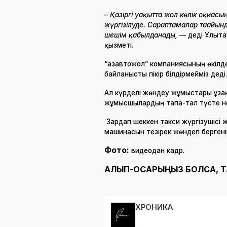
– Қазіргі уақытта жол көлік оқиғас
жүргізілуде. Сараптамалар тағайын
шешім қабылданады,
— деді Ұлыта
қызметі.
“Қазавтожол” компаниясының өкілде
байланысты пікір білдірмейміз деді.
Ал күрделі жөндеу жұмыстары ұза
жұмысшылардың тапа-тал түсте нелік
Зардап шеккен такси жүргізушісі
машинасын тезірек жөндеп бергені
Фото:
видеодан кадр.
АЛЫП-ҚОСАРЫҢЫЗ БОЛСА, 
ХРОНИКА