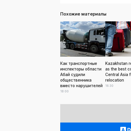
Похожие материалы
Как транспортные
Kazakhstan r
инспекторы области
as the best c
Абай судили
Central Asia f
общественника
relocation
вместо нарушителей
16:30
18:00