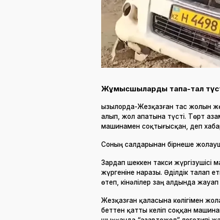
Жұмысшылардың тапа-тал түсте
Қызылорда-Жезқазған тас жолын ж
алып, жол апатына түсті. Төрт аза
машинамен соқтығысқан, деп хаб
Соның салдарынан бірнеше жолау
Зардап шеккен такси жүргізушісі 
жүргеніне наразы. Әділдік талап
өтеп, кінәлілер заң алдында жауап 
Жезқазған қаласына көлігімен жо
беттен қатты келіп соққан машина
шыққанда “Қазавтожол” логотипі ж