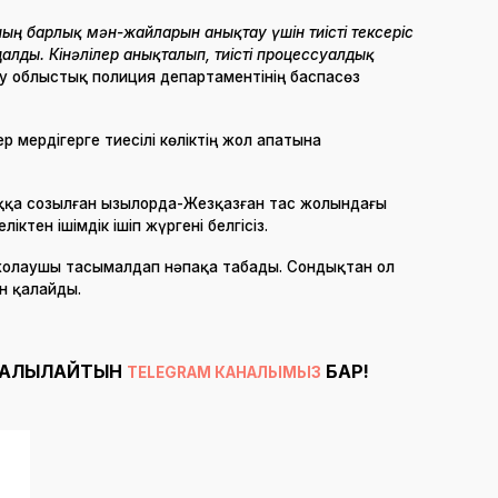
ының барлық мән-жайларын анықтау үшін тиісті тексеріс
далды. Кінәлілер анықталып, тиісті процессуалдық
у облыстық полиция департаментінің баспасөз
р мердігерге тиесілі көліктің жол апатына
ққа созылған Қызылорда-Жезқазған тас жолындағы
тен ішімдік ішіп жүргені белгісіз.
 жолаушы тасымалдап нәпақа табады. Сондықтан ол
н қалайды.
ТАЛҚЫЛАЙТЫН
БАР!
TELEGRAM КАНАЛЫМЫЗ