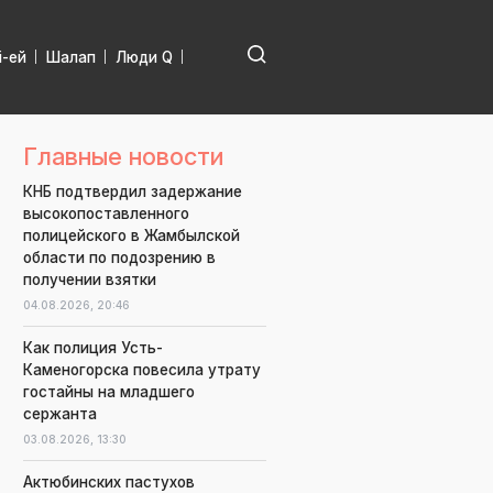
і-ей
Шалап
Люди Q
Главные новости
КНБ подтвердил задержание
высокопоставленного
полицейского в Жамбылской
области по подозрению в
получении взятки
04.08.2026,
20:46
Как полиция Усть-
Каменогорска повесила утрату
гостайны на младшего
сержанта
03.08.2026,
13:30
Актюбинских пастухов