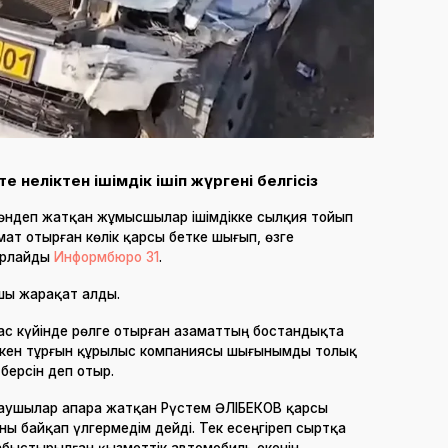
 неліктен ішімдік ішіп жүргені белгісіз
өндеп жатқан жұмысшылар ішімдікке сылқия тойып
мат отырған көлік қарсы бетке шығып, өзге
арлайды
Информбюро 31
.
шы жарақат алды.
мас күйінде рөлге отырған азаматтың бостандықта
 еткен тұрғын құрылыс компаниясы шығынымды толық
берсін деп отыр.
лаушылар апара жатқан Рүстем ӘЛІБЕКОВ қарсы
ны байқап үлгермедім дейді. Тек есеңгіреп сыртқа
абыстырылған қызметтік автомобиль екенін