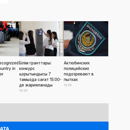
ecognized
Білім гранттары:
Актюбинских
ountry in
конкурс
полицейских
or
қорытындысы 7
подозревают в
тамызда сағат 15:00-
пытках
де жарияланады
13:30
15:00