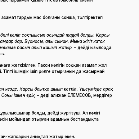
 азаматтардың мас болғаны сонша, тәлтіректеп
обилі келіп соқтығысып осындай жағдай болды. Қарсы
мдар бар. Бұғанасы, аяғы сынған. Мына жігіт каток
ді мекеме басын алып қашып жатыр,
– дейді Қызылорда
ов.
ға жеткізілген. Такси көлігін соққан азамат жол
Тіпті ішімдік ішіп рөлге отырғанын да жасырмай
н кезде. Қарсы бағытқа шығып кеттім. Үшеумізде арақ
 Соны ішкен едік,
– деді Қалижан ЕЛЕМЕСОВ, мердігер
құрылысшылар болды, дейді жүргізуші. Ал көлігі
інәсін мойындап отырған адамның бостандықта
ай-жапсарын анықтап жатыр екен.