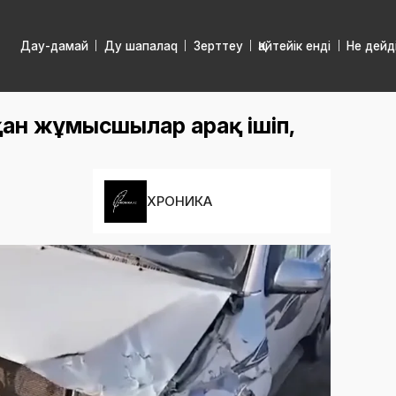
Дау-дамай
Ду шапалаq
Зерттеу
Қайтейік енді
Не дейд
ан жұмысшылар арақ ішіп,
ХРОНИКА