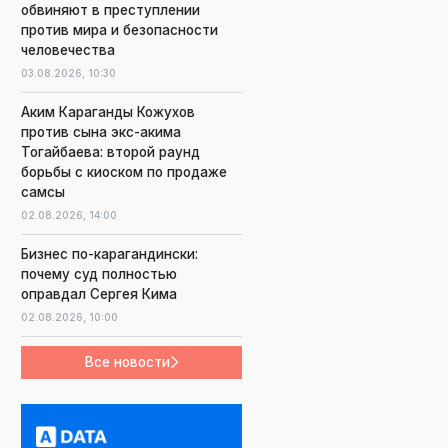
обвиняют в преступлении
против мира и безопасности
человечества
03.08.2026,
10:30
Аким Караганды Кожухов
против сына экс-акима
Тогайбаева: второй раунд
борьбы с киоском по продаже
самсы
02.08.2026,
14:00
Бизнес по-карагандински:
почему суд полностью
оправдал Сергея Кима
02.08.2026,
10:00
Все новости