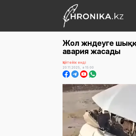
Жол жөндеуге шыққ
авария жасады
Қайтейік енді
20.11.2025,
в 15:00