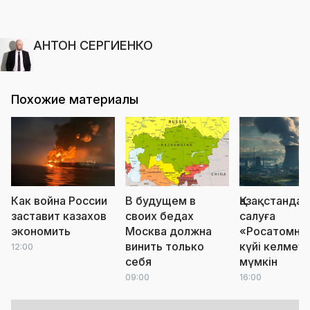
АНТОН СЕРГИЕНКО
Похожие материалы
Как война России
В будущем в
Қазақстанда
заставит казахов
своих бедах
салуға
экономить
Москва должна
«Росатомны
винить только
күйі келмеуі
12:00
себя
мүмкін
09:00
16:00