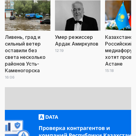
Ливень, град и
Умер режиссер
Казахстанск
сильный ветер
Ардак Амиркулов
Российский
оставили без
медиафору
12:19
света несколько
хотят прове
районов Усть-
Астане
Каменогорска
15:18
16:06