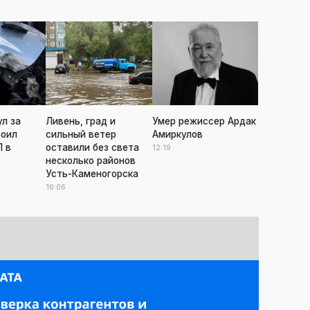
ул за
Ливень, град и
Умер режиссер Ардак
роил
сильный ветер
Амиркулов
 в
оставили без света
12:19
несколько районов
Усть-Каменогорска
16:06