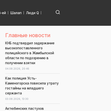
і-ей
Шалап
Люди Q
Главные новости
КНБ подтвердил задержание
высокопоставленного
полицейского в Жамбылской
области по подозрению в
получении взятки
04.08.2026,
20:46
Как полиция Усть-
Каменогорска повесила утрату
гостайны на младшего
сержанта
03.08.2026,
13:30
Актюбинских пастухов