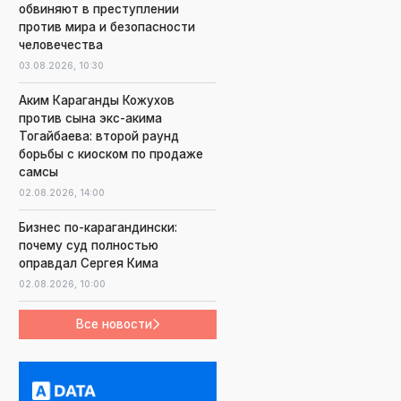
обвиняют в преступлении
против мира и безопасности
человечества
03.08.2026,
10:30
Аким Караганды Кожухов
против сына экс-акима
Тогайбаева: второй раунд
борьбы с киоском по продаже
самсы
02.08.2026,
14:00
Бизнес по-карагандински:
почему суд полностью
оправдал Сергея Кима
02.08.2026,
10:00
Все новости