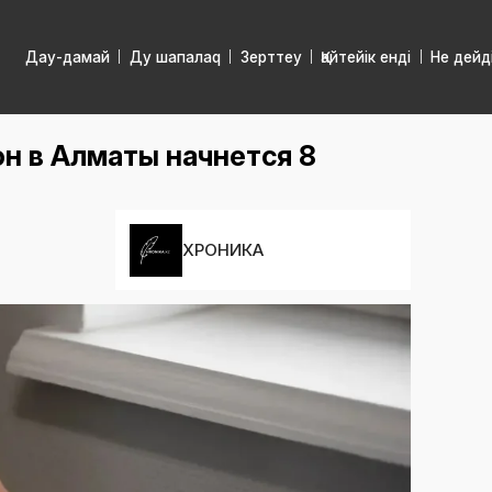
Дау-дамай
Ду шапалаq
Зерттеу
Қайтейік енді
Не дейд
н в Алматы начнется 8
ХРОНИКА