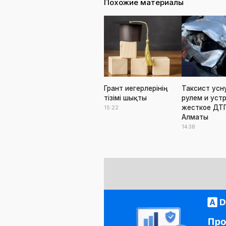
Похожие материалы
Грант иегерлерінің
Таксист усн
тізімі шықты
рулем и уст
жесткое ДТП
15:22
Алматы
14:38