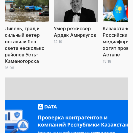
Ливень, град и
Умер режиссер
Казахстанск
сильный ветер
Ардак Амиркулов
Российский
оставили без
медиафору
12:19
света несколько
хотят прове
районов Усть-
Астане
Каменогорска
15:18
16:06