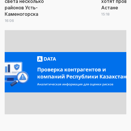
света несколько
хотят прове
районов Усть-
Астане
Каменогорска
15:18
16:06