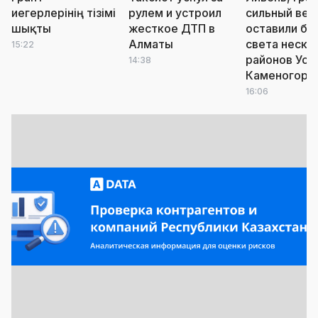
иегерлерінің тізімі
рулем и устроил
сильный вет
шықты
жесткое ДТП в
оставили бе
Алматы
света неско
15:22
районов Уст
14:38
Каменогорс
16:06