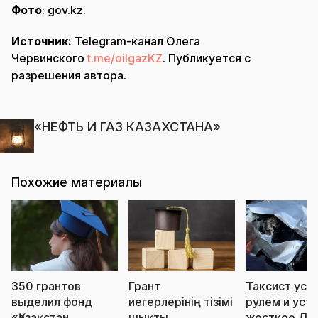
Фото
: gov.kz.
Источник:
Telegram-канал Олега
Червинского
t.me/oilgazKZ
. Публикуется с
разрешения автора.
«НЕФТЬ И ГАЗ КАЗАХСТАНА»
Похожие материалы
350 грантов
Грант
Таксист усну
выделил фонд
иегерлерінің тізімі
рулем и уст
«Қазақстан
шықты
жесткое ДТ