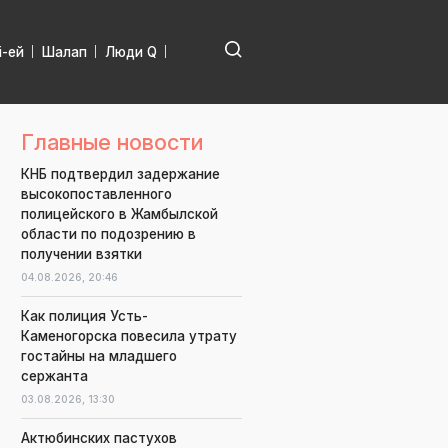
і-ей
Шалап
Люди Q
Главные новости
КНБ подтвердил задержание
высокопоставленного
полицейского в Жамбылской
области по подозрению в
получении взятки
04.08.2026,
20:46
Как полиция Усть-
Каменогорска повесила утрату
гостайны на младшего
сержанта
03.08.2026,
13:30
Актюбинских пастухов