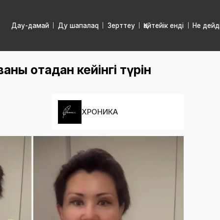
Дау-дамай
Ду шапалаq
Зерттеу
Қайтейік енді
Не дейд
ның отадан кейінгі түрін
ХРОНИКА