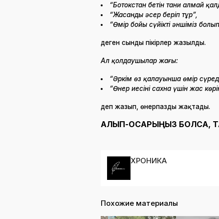
“Ботокстан бетін тани алмай қал
“Жасанды әсер беріп тұр”,
“Өмір бойы сүйікті әншіміз болып
деген сынды пікірлер жазылды.
Ал қолдаушылар жағы:
“Әркім өз қалауынша өмір сүреді
“Өнер иесінің сахна үшін жас көр
деп жазып,
өнерпазды жақтады.
АЛЫП-ҚОСАРЫҢЫЗ БОЛСА, 
ХРОНИКА
Похожие материалы