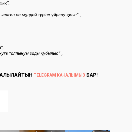
дық”,
 келген соң мұндай түріне үйрену қиын” ,
”,
інуге талпынуы заңды құбылыс” ,
ТАЛҚЫЛАЙТЫН
БАР!
TELEGRAM КАНАЛЫМЫЗ