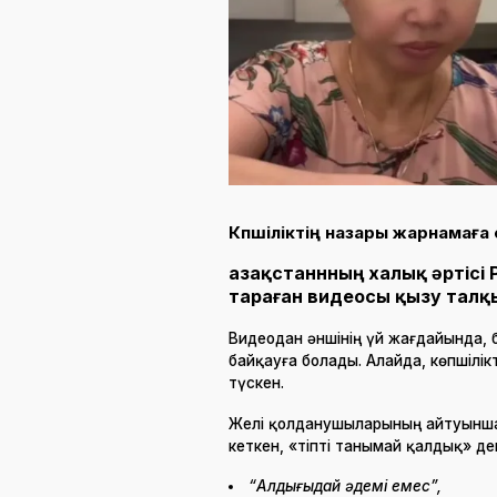
Көпшіліктің назары жарнамаға 
Қазақстаннның халық әртісі
тараған видеосы қызу талқ
Видеодан әншінің үй жағдайында,
байқауға болады. Алайда, көпшілік
түскен.
Желі қолданушыларының айтуынша,
кеткен, «тіпті танымай қалдық» де
“Алдыңғыдай әдемі емес”,