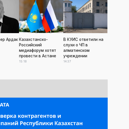
ер Ардак
Казахстанско-
В КУИС ответили на
Российский
слухи о ЧП в
медиафорум хотят
алматинском
провести в Астане
учреждении
15:18
14:37