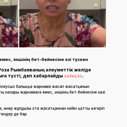
емес, әншінің бет-бейнесіне көзі түскен
 Роза Рымбаеваның әлеуметтік желіде
ыға түсті, деп хабарлайды
.
sadaq.kz
 бояусыз балыққа жарнама жасап жасатқанын
тің назары жарнамаға емес, әншінің бет-бейнесіне көзі
 өнер жұлдызы ота жасатқаннан кейін қатты өзгеріп
гендер де бар.