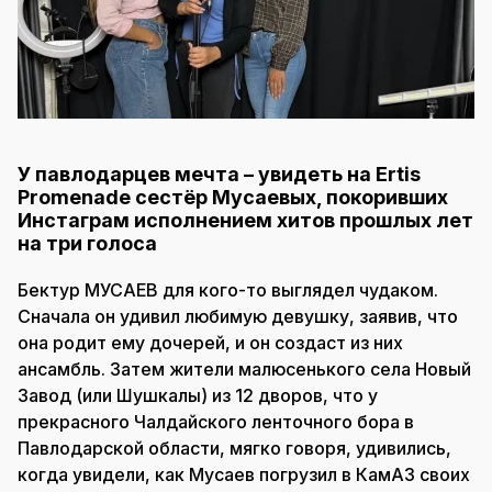
У павлодарцев мечта – увидеть на Ertis
Promenade сестёр Мусаевых, покоривших
Инстаграм исполнением хитов прошлых лет
на три голоса
Бектур МУСАЕВ для кого-то выглядел чудаком.
Сначала он удивил любимую девушку, заявив, что
она родит ему дочерей, и он создаст из них
ансамбль. Затем жители малюсенького села Новый
Завод (или Шушкалы) из 12 дворов, что у
прекрасного Чалдайского ленточного бора в
Павлодарской области, мягко говоря, удивились,
когда увидели, как Мусаев погрузил в КамАЗ своих