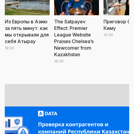
Из Европы в Азию
The Satpayev
Приговор С
за пять минут: как
Effect: Premier
Киму
мы открывали для
League Website
10:40
себя Атырау
Praises Chelsea’s
Newcomer from
18:00
Kazakhstan
16:30