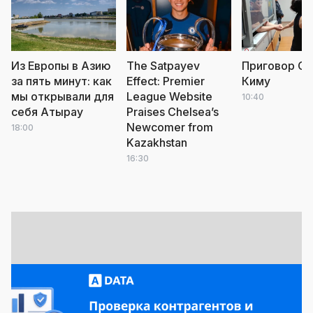
Из Европы в Азию
The Satpayev
Приговор С
за пять минут: как
Effect: Premier
Киму
мы открывали для
League Website
10:40
себя Атырау
Praises Chelsea’s
Newcomer from
18:00
Kazakhstan
16:30