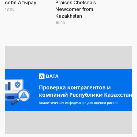
себя Атырау
Praises Chelsea’s
Newcomer from
18:00
Kazakhstan
16:30