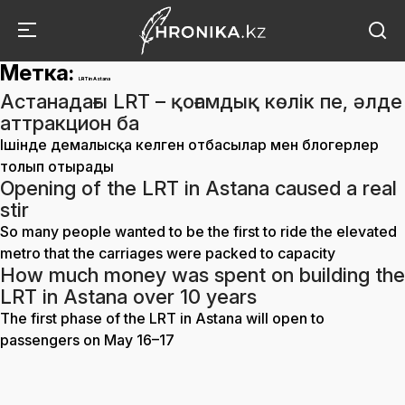
Метка:
LRT in Astana
Астанадағы LRT – қоғамдық көлік пе, әлде
аттракцион ба
Ішінде демалысқа келген отбасылар мен блогерлер
толып отырады
Opening of the LRT in Astana caused a real
stir
So many people wanted to be the first to ride the elevated
metro that the carriages were packed to capacity
How much money was spent on building the
LRT in Astana over 10 years
The first phase of the LRT in Astana will open to
passengers on May 16–17