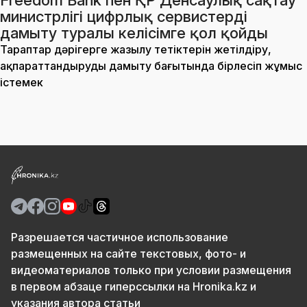
Freedom Bank пен ҚР Денсаулық сақтау
министрлігі цифрлық сервистерді
дамыту туралы келісімге қол қойды
Тараптар дәрігерге жазылу тетіктерін жетілдіру,
ақпараттандыруды дамыту бағытында бірлесіп жұмыс
істемек
Разрешается частичное использование
размещенных на сайте текстовых, фото- и
видеоматериалов только при условии размещения
в первом абзаце гиперссылки на Hronika.kz и
указания автора статьи