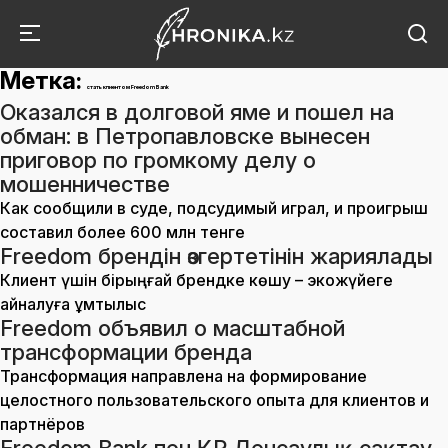
Метка:
стать клиентом Freedom Bank
Оказался в долговой яме и пошел на
обман: в Петропавловске вынесен
приговор по громкому делу о
мошенничестве
Как сообщили в суде, подсудимый играл, и проигрыш
составил более 600 млн тенге
Freedom брендін өзгертетінін жариялады
Клиент үшін бірыңғай брендке көшу – экожүйеге
айналуға ұмтылыс
Freedom объявил о масштабной
трансформации бренда
Трансформация направлена на формирование
целостного пользовательского опыта для клиентов и
партнёров