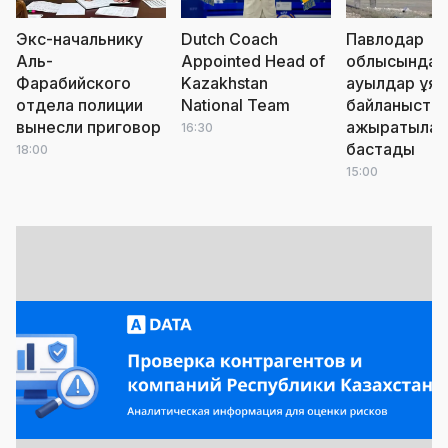
Экс-начальнику
Dutch Coach
Павлодар
Аль-
Appointed Head of
облысында
Фарабийского
Kazakhstan
ауылдар ұя
отдела полиции
National Team
байланыста
вынесли приговор
ажыратыла
16:30
бастады
18:00
15:00