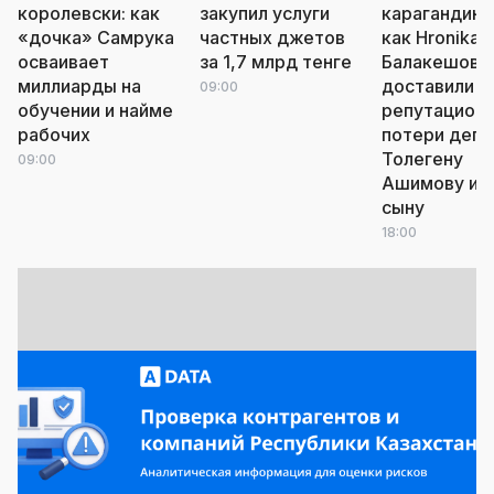
королевски: как
закупил услуги
карагандинс
«дочка» Самрука
частных джетов
как Hronika.k
осваивает
за 1,7 млрд тенге
Балакешова
миллиарды на
доставили
09:00
обучении и найме
репутацион
рабочих
потери депу
Толегену
09:00
Ашимову и е
сыну
18:00