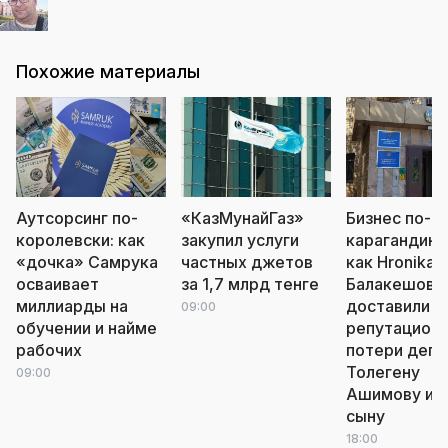
Похожие материалы
Аутсорсинг по-
«КазМунайГаз»
Бизнес по-
королевски: как
закупил услуги
карагандинс
«дочка» Самрука
частных джетов
как Hronika.k
осваивает
за 1,7 млрд тенге
Балакешова
миллиарды на
доставили
09:00
обучении и найме
репутацион
рабочих
потери депу
Толегену
09:00
Ашимову и е
сыну
18:00