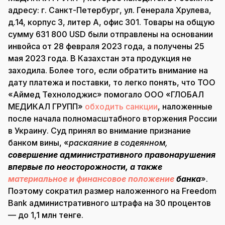
адресу: г. Санкт-Петербург, ул. Генерала Хрулева,
д.14, корпус 3, литер А, офис 301. Товары на общую
сумму 631 800 USD были отправлены на основании
инвойса от 28 февраля 2023 года, а получены 25
мая 2023 года. В Казахстан эта продукция не
заходила. Более того, если обратить внимание на
дату платежа и поставки, то легко понять, что ТОО
«Аймед Технолоджис» помогало ООО «ГЛОБАЛ
МЕДИКАЛ ГРУПП»
обходить санкции
, наложенные
после начала полномасштабного вторжения России
в Украину. Суд принял во внимание признание
банком вины, «
раскаяние в содеянном,
совершение административного правонарушения
впервые по неосторожности, а также
материальное и финансовое
положение
банка
».
Поэтому сократил размер наложенного на Freedom
Bank административного штрафа на 30 процентов
— до 1,1 млн тенге.